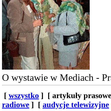
O wystawie w Mediach - P
[
wszystko
]
[ artykuły prasowe
radiowe
] [
audycje telewizyjne